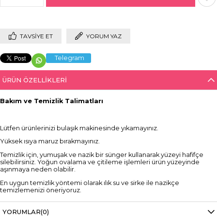
TAVSIYE ET
YORUM YAZ
Telegram
ÜRÜN ÖZELLIKLERI
Bakım ve Temizlik Talimatları
Lütfen ürünlerinizi bulaşık makinesinde yıkamayınız.
Yüksek ısıya maruz bırakmayınız.
Temizlik için, yumuşak ve nazik bir sünger kullanarak yüzeyi hafifçe
silebilirsiniz. Yoğun ovalama ve çitileme işlemleri ürün yüzeyinde
aşınmaya neden olabilir.
En uygun temizlik yöntemi olarak ılık su ve sirke ile nazikçe
temizlemenizi öneriyoruz.
Ürünlerin içinde kullanım sonrası şekerli veya alkollü içecekleri uzun
süre bekletmeyiniz. Kullanım sonrası ürünü duru su ile çalkalayarak
YORUMLAR
(0)