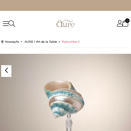
0
Anasayfa
AURE I Art de la Table
Rakushka II