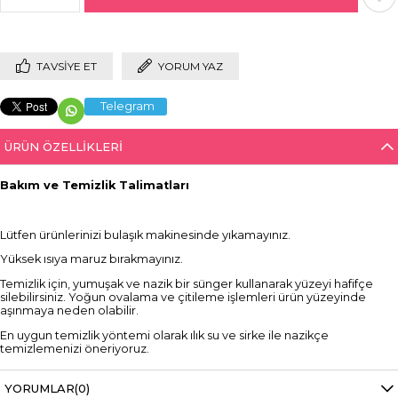
TAVSIYE ET
YORUM YAZ
Telegram
ÜRÜN ÖZELLIKLERI
Bakım ve Temizlik Talimatları
Lütfen ürünlerinizi bulaşık makinesinde yıkamayınız.
Yüksek ısıya maruz bırakmayınız.
Temizlik için, yumuşak ve nazik bir sünger kullanarak yüzeyi hafifçe
silebilirsiniz. Yoğun ovalama ve çitileme işlemleri ürün yüzeyinde
aşınmaya neden olabilir.
En uygun temizlik yöntemi olarak ılık su ve sirke ile nazikçe
temizlemenizi öneriyoruz.
Ürünlerin içinde kullanım sonrası şekerli veya alkollü içecekleri uzun
süre bekletmeyiniz. Kullanım sonrası ürünü duru su ile çalkalayarak
YORUMLAR
(0)