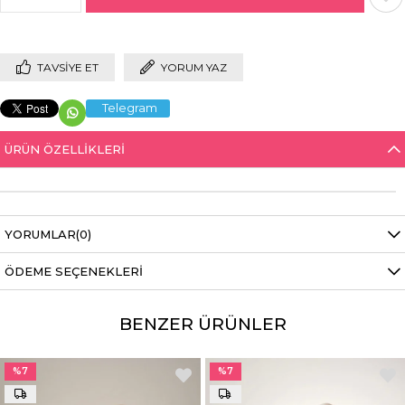
TAVSIYE ET
YORUM YAZ
Telegram
ÜRÜN ÖZELLIKLERI
YORUMLAR
(0)
ÖDEME SEÇENEKLERI
BENZER ÜRÜNLER
%7
%7