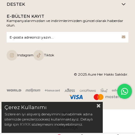
DESTEK
E-BÜLTEN KAYIT
Kampanyalarımızdan ve indirimlerimizden güncel olarak haberdar
olun.
Instagram
Tiktok
© 2025 Aure Her Hakkı Saklıdır.
Çerez Kullanımı
Sizlere en iyi alışveriş deneyimini sunabilmek adına
sitemizde çerezler(cookies) kullanmaktayız. Detaylı
bilgi için
KVKK
sözleşmesini inceleyebilirsiniz.