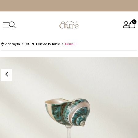
0
Anasayfa
AURE I Art de la Table
Beike II