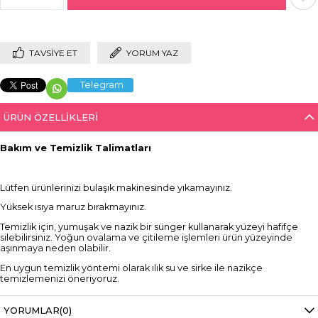
TAVSIYE ET
YORUM YAZ
Telegram
ÜRÜN ÖZELLIKLERI
Bakım ve Temizlik Talimatları
Lütfen ürünlerinizi bulaşık makinesinde yıkamayınız.
Yüksek ısıya maruz bırakmayınız.
Temizlik için, yumuşak ve nazik bir sünger kullanarak yüzeyi hafifçe
silebilirsiniz. Yoğun ovalama ve çitileme işlemleri ürün yüzeyinde
aşınmaya neden olabilir.
En uygun temizlik yöntemi olarak ılık su ve sirke ile nazikçe
temizlemenizi öneriyoruz.
Ürünlerin içinde kullanım sonrası şekerli veya alkollü içecekleri uzun
süre bekletmeyiniz. Kullanım sonrası ürünü duru su ile çalkalayarak
YORUMLAR
(0)